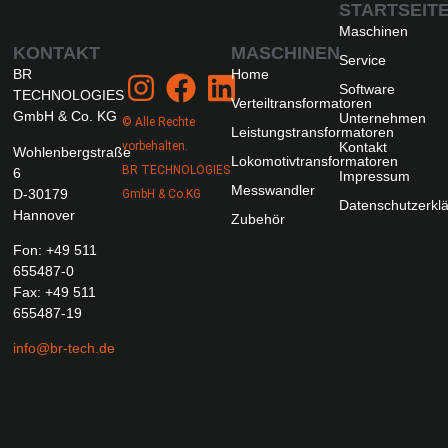
STARTSEIT
Maschinen
KONTAKT
MASCHINEN
Service
BR
Home
Software
TECHNOLOGIES
Verteiltransformatoren
GmbH & Co. KG
Unternehmen
© Alle Rechte
Leistungstransformatoren
Kontakt
vorbehalten.
Wohlenbergstraße
Lokomotivtransformatoren
BR TECHNOLOGIES
6
Impressum
Messwandler
D-30179
GmbH & Co.KG
Datenschutzerkl
Hannover
Zubehör
Fon: +49 511
655487-0
Fax: +49 511
655487-19
info@br-tech.de